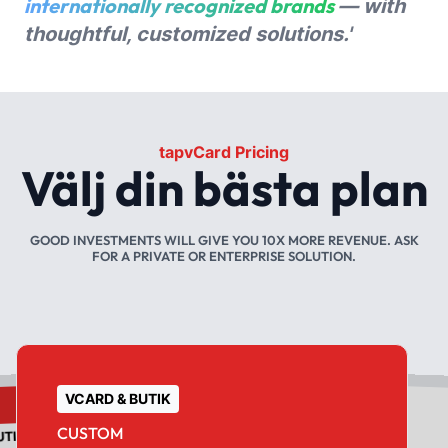
internationally recognized brands
— with
thoughtful, customized solutions.'
tapvCard Pricing
Välj din bästa plan
GOOD INVESTMENTS WILL GIVE YOU 10X MORE REVENUE. ASK
FOR A PRIVATE OR ENTERPRISE SOLUTION.
VCARD & BUTIK
VCARD & BUTIK
CUSTOM
UTIK