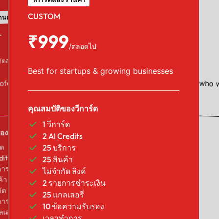
วีการ์ดและร้านค้า
CUSTOM
านค้า
PRO
L
₹999
/ตลอดไป
₹499
/ตลอดไป
/ตลอดไป
Best for startups & growing businesses
eam or
Designed for professionals who 
rofessionals & small business
counts
nd time
stand out.
s tailored
คุณสมบัติของวีการ์ด
1 วีการ์ด
คุณสมบัติของวีการ์ด
องวีการ์ด
2 AI Credits
1 วีการ์ด
์ด
25 บริการ
AI Credits
dits
25 สินค้า
5 บริการ
การ
ไม่จำกัด ลิงค์
5 สินค้า
ค้า
2 รายการชำระเงิน
ไม่จำกัด ลิงค์
ัด ลิงค์
25 แกลเลอรี่
1 รายการชำระเงิน
การชำระเงิน
10 ข้อความรับรอง
5 แกลเลอรี่
เลอรี่
เวลาทำการ