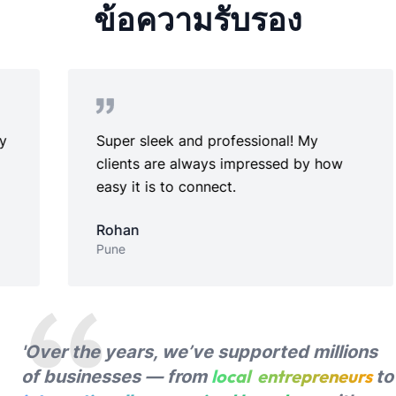
ข้อความรับรอง
er sleek and professional! My
Perfect f
ents are always impressed by how
setup and
y it is to connect.
Ridhima
Chennai
han
e
'Over the years, we’ve supported millions
local entrepreneurs
of businesses — from
to