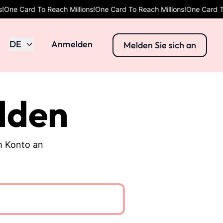
d To Reach Millions!
One Card To Reach Millions!
One Card To Reach M
DE
Anmelden
Melden Sie sich an
lden
em Konto an