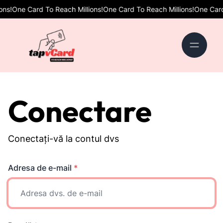
s!
One Card To Reach Millions!
One Card To Reach Millions!
One Card T
Conectare
Conectați-vă la contul dvs
Adresa de e-mail
*