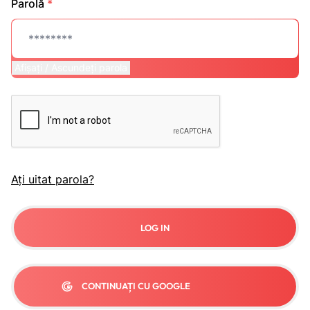
Parolă
*
Afișați / Ascundeți parola
Ați uitat parola?
LOG IN
CONTINUAȚI CU GOOGLE