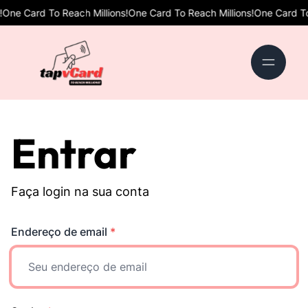
ne Card To Reach Millions!
One Card To Reach Millions!
One Card To R
Entrar
Faça login na sua conta
Endereço de email
*