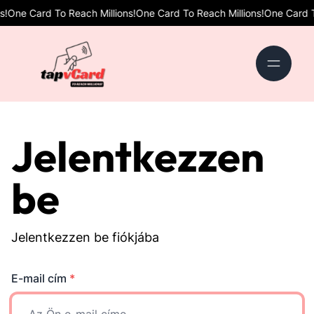
!
One Card To Reach Millions!
One Card To Reach Millions!
One Card To
Jelentkezzen
be
Jelentkezzen be fiókjába
E-mail cím
*