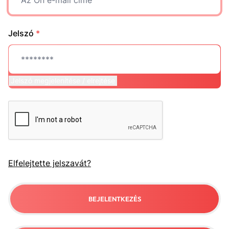
Jelszó
*
Jelszó megjelenítése / elrejtése
Elfelejtette jelszavát?
BEJELENTKEZÉS