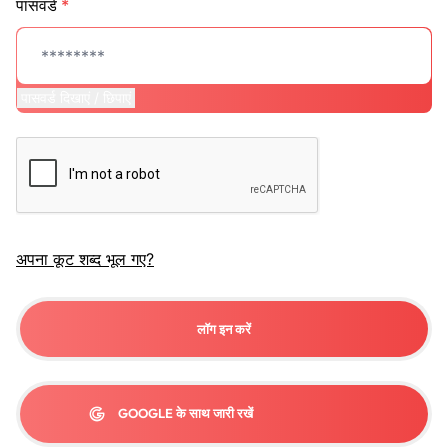
पासवर्ड
*
पासवर्ड दिखाएं / छिपाएं
अपना कूट शब्द भूल गए?
लॉग इन करें
GOOGLE के साथ जारी रखें