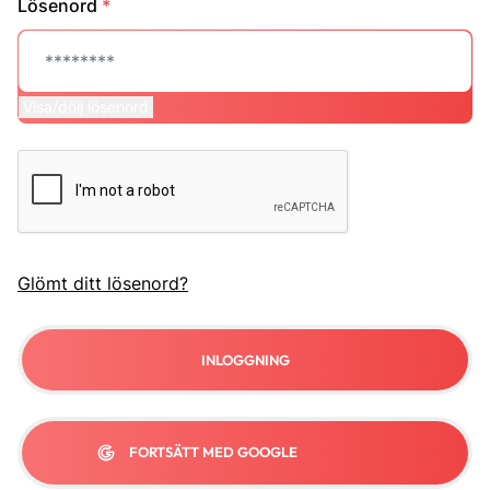
Lösenord
*
Visa/dölj lösenord
Glömt ditt lösenord?
INLOGGNING
FORTSÄTT MED GOOGLE