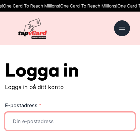
One Card To Reach Millions!
One Card To Reach Millions!
One Card To 
Logga in
Logga in på ditt konto
E-postadress
*