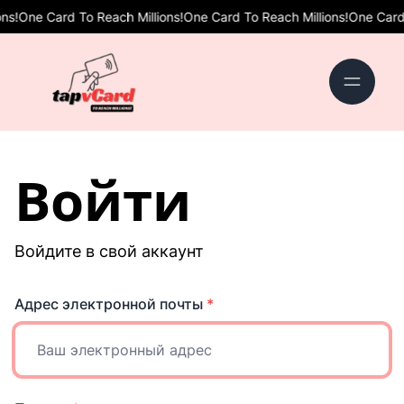
s!
One Card To Reach Millions!
One Card To Reach Millions!
One Card T
Войти
Войдите в свой аккаунт
Адрес электронной почты
*