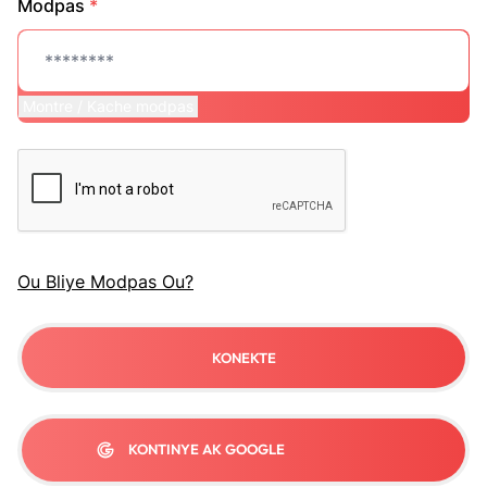
Modpas
*
Montre / Kache modpas
Ou Bliye Modpas Ou?
KONEKTE
KONTINYE AK GOOGLE