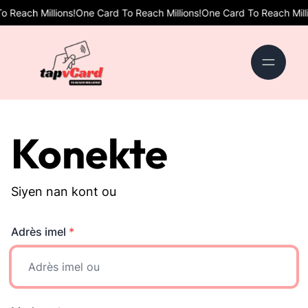
each Millions!
One Card To Reach Millions!
One Card To Reach Million
Konekte
Siyen nan kont ou
Adrès imel
*