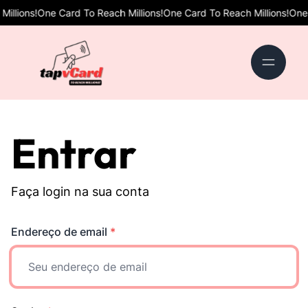
llions!
One Card To Reach Millions!
One Card To Reach Millions!
One C
Entrar
Faça login na sua conta
Endereço de email
*