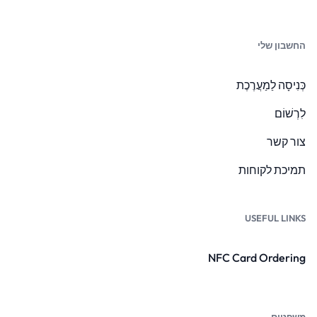
החשבון שלי
כְּנִיסָה לַמַעֲרֶכֶת
לִרְשׁוֹם
צור קשר
תמיכת לקוחות
USEFUL LINKS
NFC Card Ordering
משפטים