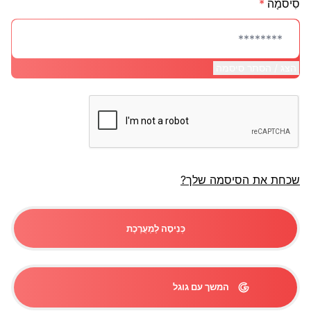
סִיסמָה
*
הצג / הסתר סיסמה
שכחת את הסיסמה שלך?
כְּנִיסָה לַמַעֲרֶכֶת
המשך עם גוגל