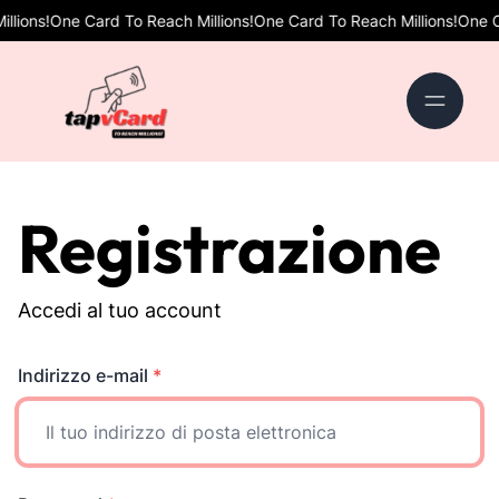
ions!
One Card To Reach Millions!
One Card To Reach Millions!
One Car
Registrazione
Accedi al tuo account
Indirizzo e-mail
*